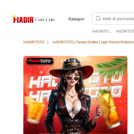
Kategori
HADIRTOTO
HADIRTOTO
HADIRTOTO | Tautan Daftar Login Resmi Referens