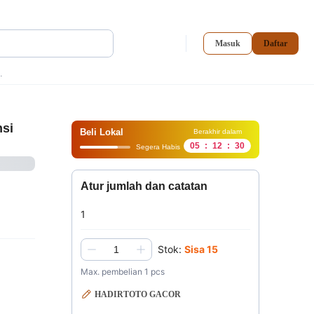
Masuk
Daftar
ILAND
nsi
Beli Lokal
Berakhir dalam
0
0
0
0
0
0
0
5
:
1
2
:
3
0
Segera Habis
5
jam12
menit30
Atur jumlah dan catatan
detik
Terpilih:
1
Stok
:
Sisa
15
jumlah
Max. pembelian
1
pcs
HADIRTOTO GACOR